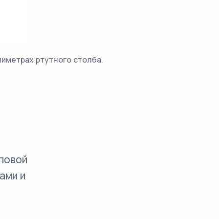
лиметрах ртутного столба.
повой
ами и