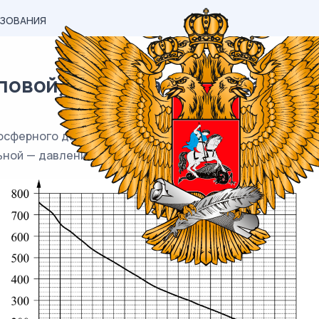
АЗОВАНИЯ
вой) материал ЕГЭ / База / 03
осферного давления от высоты над уровнем моря. На г
ьной — давление в миллиметрах ртутного столба.