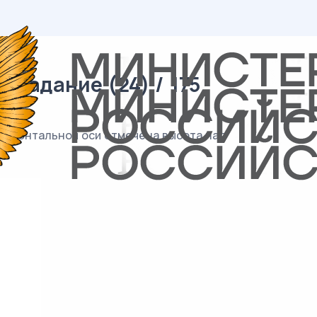
 задание (24) / 175
оризонтальной оси отмечена высота над