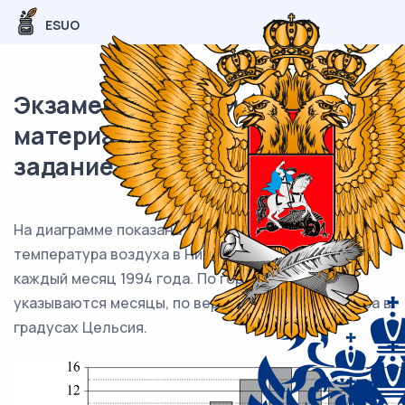
ESUO
Экзаменационный (типовой)
материал ЕГЭ / База / 03
задание (24) / 198
На диаграмме показана среднемесячная
температура воздуха в Нижнем Новгороде за
каждый месяц 1994 года. По горизонтали
указываются месяцы, по вертикали — температура в
градусах Цельсия.