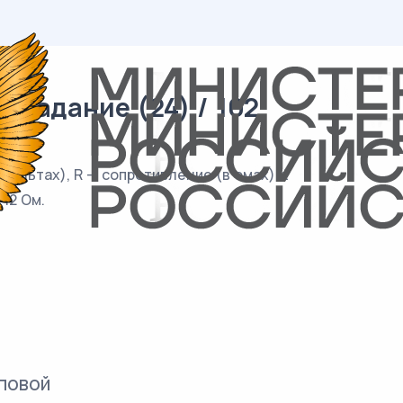
 задание (24) / 102
 вольтах), R — сопротивление (в омах), t
=12 Ом.
повой