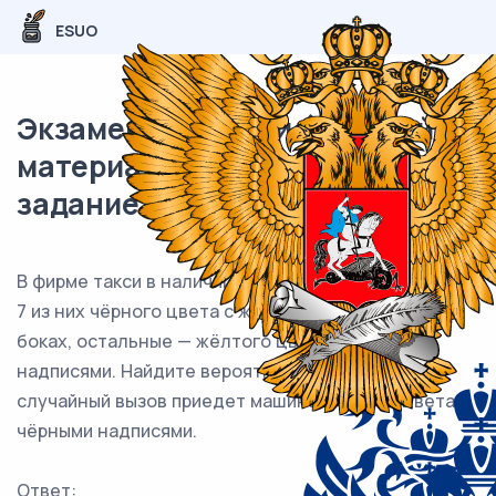
ESUO
Экзаменационный (типовой)
материал ЕГЭ / База / 05
задание (24) / 157
В фирме такси в наличии 20 легковых автомобилей:
7 из них чёрного цвета с жёлтыми надписями на
боках, остальные — жёлтого цвета с чёрными
надписями. Найдите вероятность того, что на
случайный вызов приедет машина жёлтого цвета с
чёрными надписями.
Ответ: ___________________________.