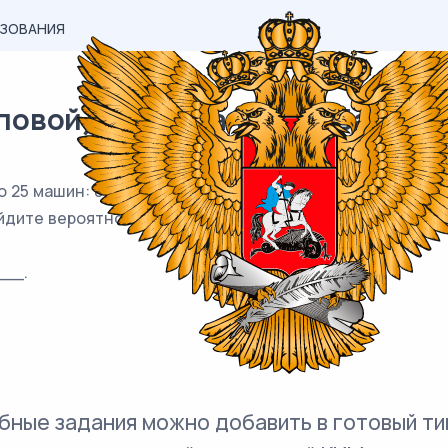
АЗОВАНИЯ
вой) материал ЕГЭ / База / 05
 25 машин: 8 чёрных, 9 жёлтых и 8 зелёных. По вызову 
йдите вероятность того, что к нему приедет жёлтое так
__.
бные задания можно добавить в готовый ти