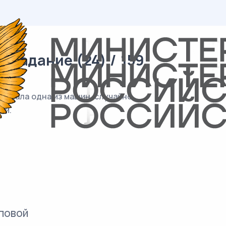
 задание (24) / 159
выехала одна из машин, случайно
си.
повой