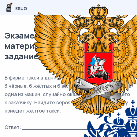
ESUO
Экзаменационный (типовой)
материал ЕГЭ / База / 05
задание (24) / 162
В фирме такси в данный момент свободно 15 машин:
3 чёрные, 6 жёлтых и 6 зелёных. По вызову выехала
одна из машин, случайно оказавшаяся ближе всего
к заказчику. Найдите вероятность того, что к нему
приедет жёлтое такси.
Ответ: ___________________________.