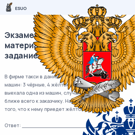
ESUO
Экзаменационный (типовой)
материал ЕГЭ / База / 05
задание (24) / 160
В фирме такси в данный момент свободно 16
машин: 3 чёрные, 4 жёлтые и 9 зелёных. По вызову
выехала одна из машин, случайно оказавшаяся
ближе всего к заказчику. Найдите вероятность
того, что к нему приедет жёлтое такси.
Ответ: ___________________________.