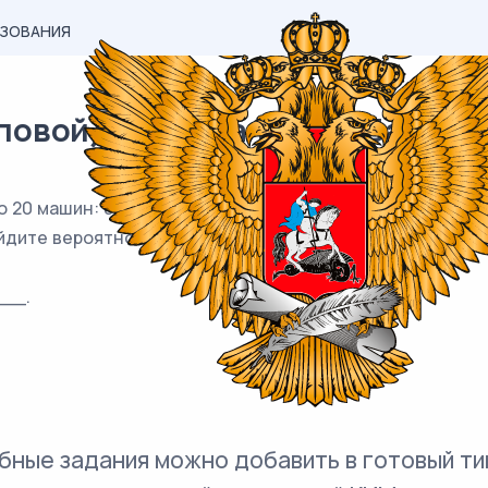
АЗОВАНИЯ
вой) материал ЕГЭ / База / 05
 20 машин: 8 чёрных, 7 жёлтых и 5 зелёных. По вызову 
йдите вероятность того, что к нему приедет жёлтое так
__.
бные задания можно добавить в готовый ти