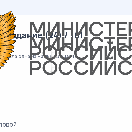
 задание (24) / 161
выехала одна из машин, случайно
си.
повой