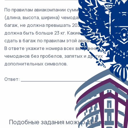
По правилам авиакомпании сумма трёх измерений
(длина, высота, ширина) чемодана, сдаваемого в
багаж, не должна превышать 203 см, а масса не
должна быть больше 23 кг. Какие чемоданы можно
сдать в багаж по правилам этой авиакомпании?
В ответе укажите номера всех выбранных
чемоданов без пробелов, запятых и других
дополнительных символов.
Ответ: ___________________________.
Подобные задания можно добавить в