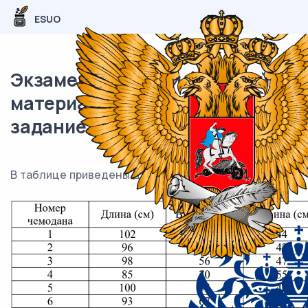
ESUO
Экзаменационный (типовой)
материал ЕГЭ / База / 06
задание (24) / 121
В таблице приведены данные о шести чемоданах.