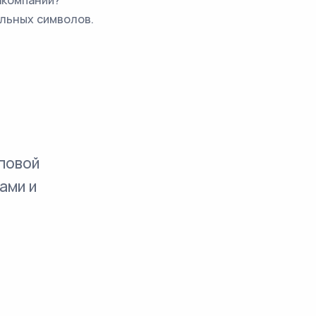
акомпании?
ельных символов.
повой
ами и