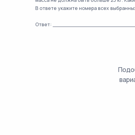
масса не должна быть больше 23 кг. Как
В ответе укажите номера всех выбранны
Ответ: _________________________
Подо
вари