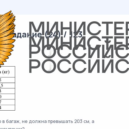
 задание (24) / 123
 в багаж, не должна превышать 203 см, а