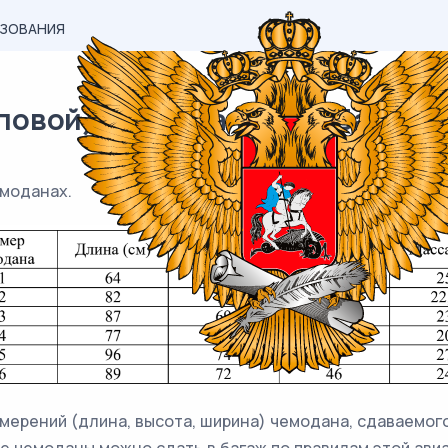
АЗОВАНИЯ
вой) материал ЕГЭ / База / 06
емоданах.
мерений (длина, высота, ширина) чемодана, сдаваемого