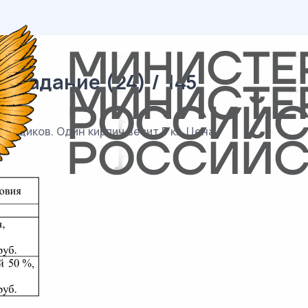
 задание (24) / 145
авщиков. Один кирпич весит 5 кг. Цена