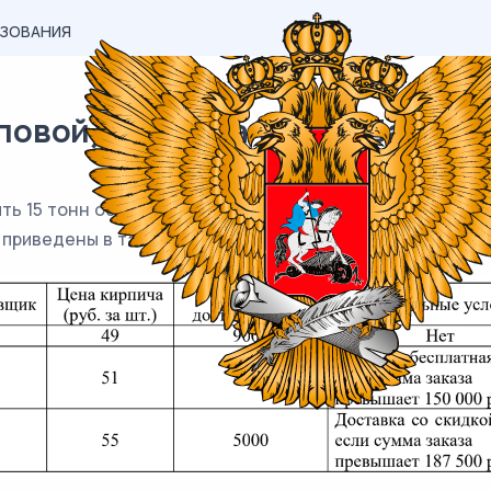
АЗОВАНИЯ
вой) материал ЕГЭ / База / 06
ь 15 тонн облицовочного кирпича у одного из трёх пост
и приведены в таблице.