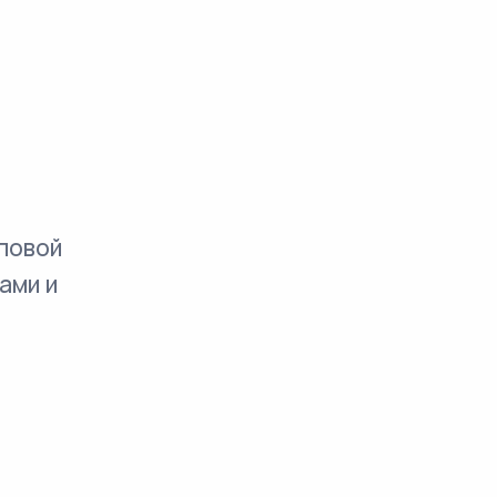
повой
ами и