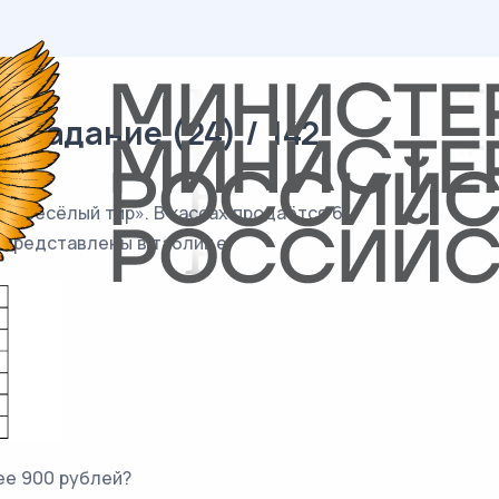
 задание (24) / 142
и «Весёлый тир». В кассах продаётся 6
в представлены в таблице.
ее 900 рублей?