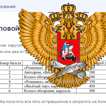
АЗОВАНИЯ
вой) материал ЕГЭ / База / 06
нов: карусель, колесо обозрения, автодром, «Ромашка» 
ин или два аттракциона. Сведения о стоимости билето
бы посетить все пять аттракционов и затратить не бол