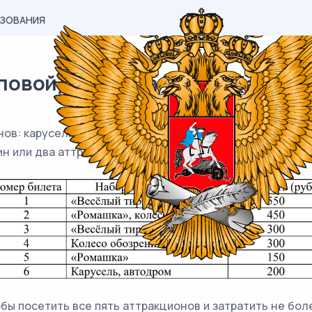
АЗОВАНИЯ
вой) материал ЕГЭ / База / 06
нов: карусель, колесо обозрения, автодром, «Ромашка» 
ин или два аттракциона. Сведения о стоимости билето
бы посетить все пять аттракционов и затратить не бол