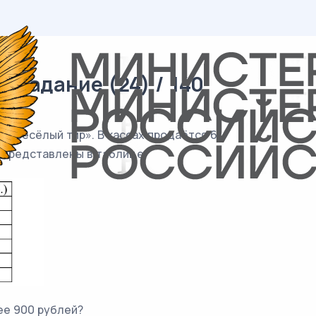
 задание (24) / 140
и «Весёлый тир». В кассах продаётся 6
в представлены в таблице.
ее 900 рублей?