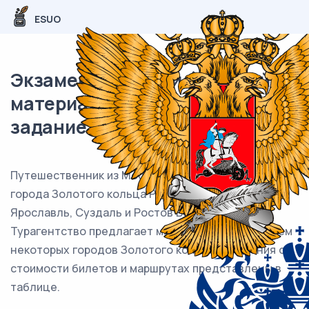
ESUO
Экзаменационный (типовой)
материал ЕГЭ / База / 06
задание (24) / 138
Путешественник из Москвы хочет посетить 4
города Золотого кольца России: Владимир,
Ярославль, Суздаль и Ростов Великий.
Турагентство предлагает маршруты с посещением
некоторых городов Золотого кольца. Сведения о
стоимости билетов и маршрутах представлены в
таблице.