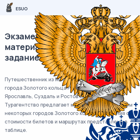
ESUO
Экзаменационный (типовой)
материал ЕГЭ / База / 06
задание (24) / 137
Путешественник из Москвы хочет посетить 4
города Золотого кольца России: Владимир,
Ярославль, Суздаль и Ростов Великий.
Турагентство предлагает маршруты с посещением
некоторых городов Золотого кольца. Сведения о
стоимости билетов и маршрутах представлены в
таблице.