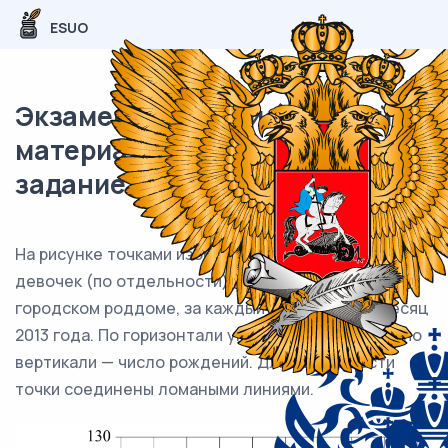
ESUO
Экзаменационный (типовой)
материал ЕГЭ / База / 07
задание (24) / 100
На рисунке точками изображено число мальчиков и
девочек (по отдельности), родившихся в
городском роддоме, за каждый календарный месяц
2013 года. По горизонтали указываются месяцы, по
вертикали — число рождений. Для наглядности
точки соединены ломаными линиями.