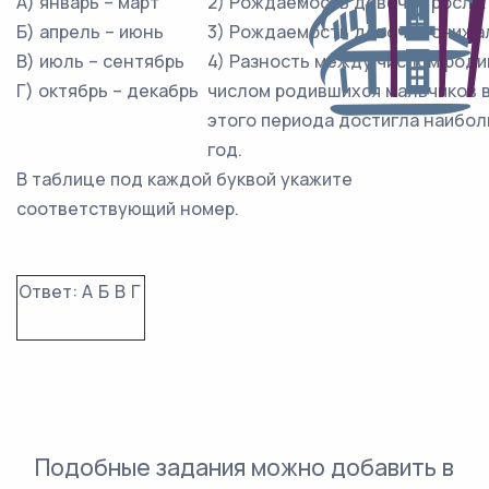
А) январь – март
2) Рождаемость девочек росла.
Б) апрель – июнь
3) Рождаемость девочек снижа
В) июль – сентябрь
4) Разность между числом роди
Г) октябрь – декабрь
числом родившихся мальчиков в
этого периода достигла наибол
год.
В таблице под каждой буквой укажите
соответствующий номер.
Ответ:
А
Б
В
Г
Подобные задания можно добавить в