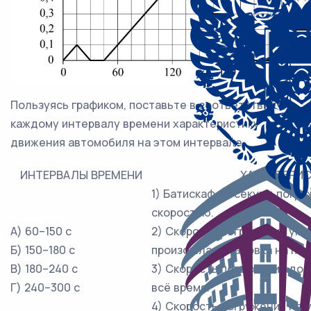
Пользуясь графиком, поставьте в соответствие
каждому интервалу времени характеристику
движения автомобиля на этом интервале.
ИНТЕРВАЛЫ ВРЕМЕНИ
ХАРАКТЕРИ
1) Батискаф 45 секунд погр
скоростью.
А) 60–150 c
2) Скорость погружения уме
Б) 150–180 c
произошла остановка на по
В) 180–240 c
3) Скорость погружения дос
Г) 240–300 c
всё время.
4) Скорость погружения не 