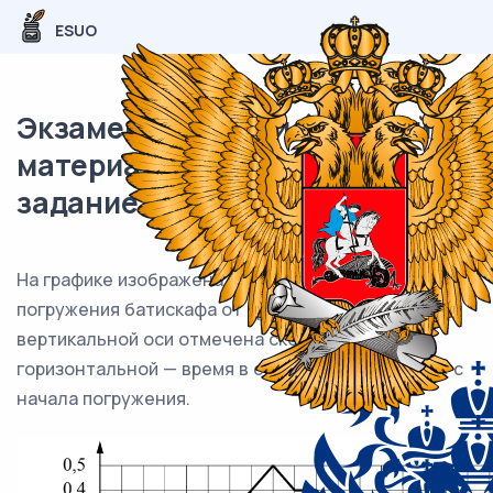
ESUO
Экзаменационный (типовой)
материал ЕГЭ / База / 07
задание (24) / 102
На графике изображена зависимость скорости
погружения батискафа от времени. На
вертикальной оси отмечена скорость в м/с, на
горизонтальной — время в секундах, прошедшее с
начала погружения.