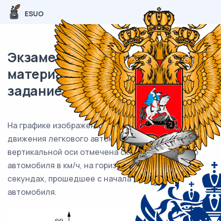
ESUO
Экзаменационный (типовой)
материал ЕГЭ / База / 07
задание (24) / 104
На графике изображена зависимость скорости
движения легкового автомобиля от времени. На
вертикальной оси отмечена скорость легкового
автомобиля в км/ч, на горизонтальной — время в
секундах, прошедшее с начала движения
автомобиля.