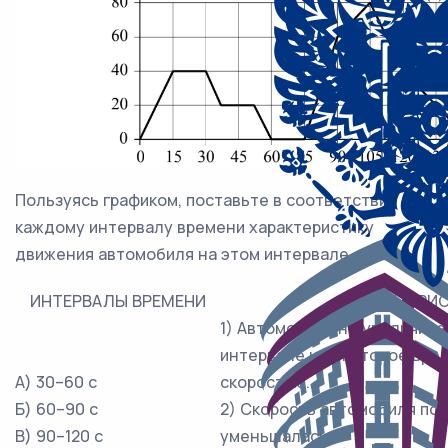
Пользуясь графиком, поставьте в соответствие
каждому интервалу времени характеристику
движения автомобиля на этом интервале.
ИНТЕРВАЛЫ ВРЕМЕНИ
ХАРАКТЕРИ
1) Автомобиль не увеличива
интервале и некоторое врем
А) 30–60 c
скоростью.
Б) 60–90 c
2) Скорость автомобиля по
В) 90–120 c
уменьшалась.