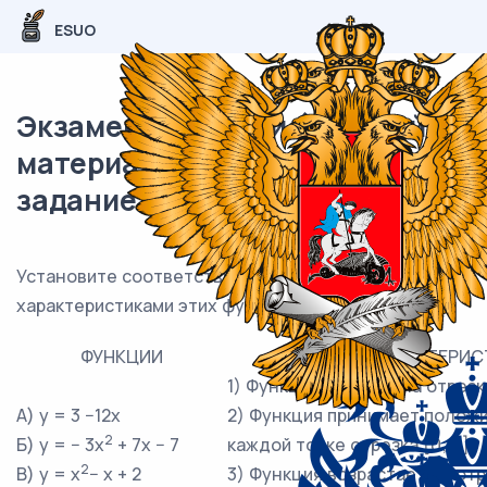
ESUO
Экзаменационный (типовой)
материал ЕГЭ / База / 07
задание (24) / 129
Установите соответствие между функциями и
характеристиками этих функций на отрезке [0; 4].
ФУНКЦИИ
ХАРАКТЕРИС
1) Функция убывает на отрезке
А) y = 3 −12x
2) Функция принимает полож
2
Б) y = − 3x
+ 7x − 7
каждой точке отрезка [0; 4].
2
В) y = x
− x + 2
3) Функция возрастает на отре