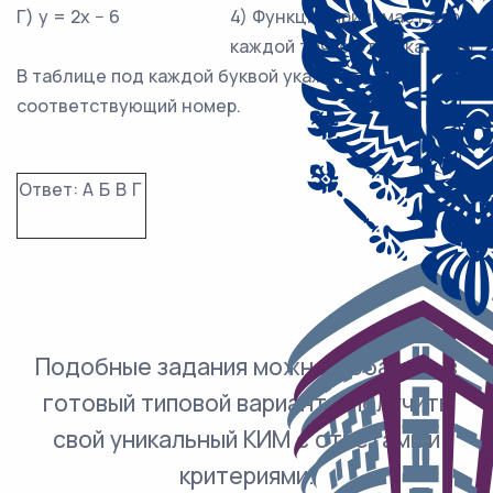
Г) y = 2x − 6
4) Функция принимает отрица
каждой точке отрезка [0; 4].
В таблице под каждой буквой укажите
соответствующий номер.
Ответ:
А
Б
В
Г
Подобные задания можно добавить в
готовый типовой вариант и получить
свой уникальный КИМ с ответами и
критериями.