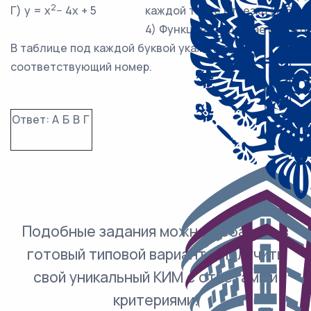
2
Г) y = x
− 4x + 5
каждой точке отрезка [1; 6].
4) Функция возрастает на отре
В таблице под каждой буквой укажите
соответствующий номер.
Ответ:
А
Б
В
Г
Подобные задания можно добавить в
готовый типовой вариант и получить
свой уникальный КИМ с ответами и
критериями.