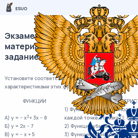
ESUO
Экзаменационный (типовой)
материал ЕГЭ / База / 07
задание (24) / 130
Установите соответствие между функциями и
характеристиками этих функций на отрезке [1; 6].
ФУНКЦИИ
ХАРАКТЕРИС
1) Функция принимает положи
2
А) y = − x
+ 3x − 8
каждой точке отрезка [1; 6].
Б) y = 2x − 7
2) Функция убывает на отрезке
В) y = − x + 5
3) Функция принимает отрица