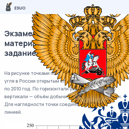
ESUO
Экзаменационный (типовой)
материал ЕГЭ / База / 07
задание (24) / 94
На рисунке точками показан годовой объём добычи
угля в России открытым способом в период с 2001
по 2010 год. По горизонтали указывается год, по
вертикали — объём добычи угля в миллионах тонн.
Для наглядности точки соединены ломаной
линией.