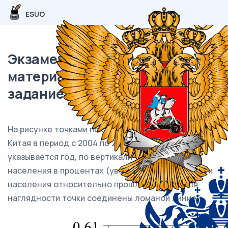
ESUO
Экзаменационный (типовой)
материал ЕГЭ / База / 07
задание (24) / 96
На рисунке точками показан прирост населения
Китая в период с 2004 по 2013 год. По горизонтали
указывается год, по вертикали — прирост
населения в процентах (увеличение численности
населения относительно прошлого года). Для
наглядности точки соединены ломаной линией.