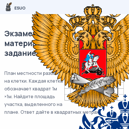
ESUO
Экзаменационный (типовой)
материал ЕГЭ / База / 09
задание / 104
План местности разбит
на клетки. Каждая клетка
обозначает квадрат 1м
×1м. Найдите площадь
участка, выделенного на
плане. Ответ дайте в квадратных метрах.