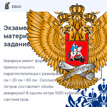
ESUO
Экзаменационный (типовой)
материал ЕГЭ / База / 11
задание / 111
Аквариум имеет форму
прямоугольного
параллелепипеда с размерами 70
см × 20 см × 60 см . Сколько
литров составляет объём
аквариума? В одном литре 1000 кубических
сантиметров.