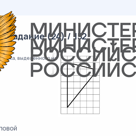
 задание (24) / 152
частка, выделенного на
повой