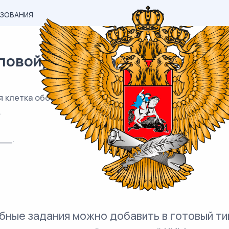
АЗОВАНИЯ
вой) материал ЕГЭ / База / 09
я клетка обозначает квадрат 1м×1м . Найдите площадь у
.
__.
бные задания можно добавить в готовый ти