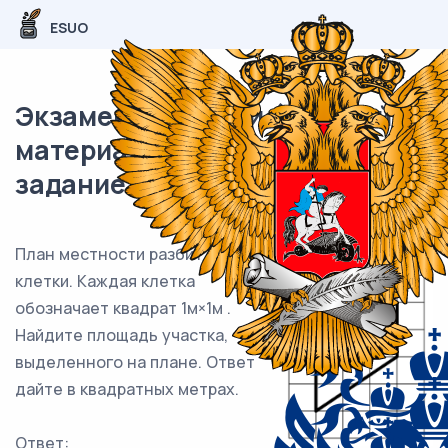
ESUO
Экзаменационный (типовой)
материал ЕГЭ / База / 09
задание (24) / 153
План местности разбит на
клетки. Каждая клетка
обозначает квадрат 1м×1м .
Найдите площадь участка,
выделенного на плане. Ответ
дайте в квадратных метрах.
Ответ: