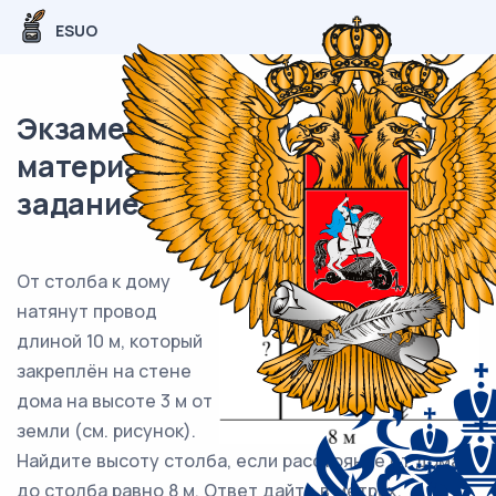
ESUO
Экзаменационный (типовой)
материал ЕГЭ / База / 10
задание (24) / 155
От столба к дому
натянут провод
длиной 10 м, который
закреплён на стене
дома на высоте 3 м от
земли (см. рисунок).
Найдите высоту столба, если расстояние от дома
до столба равно 8 м. Ответ дайте в метрах.