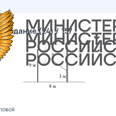
 задание (24) / 157
унок).
повой