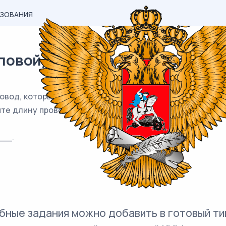
АЗОВАНИЯ
вой) материал ЕГЭ / База / 10
овод, который крепится на высоте 3 м от земли (см. рис
ите длину провода. Ответ дайте в метрах.
__.
бные задания можно добавить в готовый ти