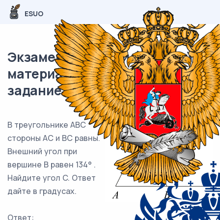
ESUO
Экзаменационный (типовой)
материал ЕГЭ / База / 12
задание (24) / 120
В треугольнике ABC
стороны AC и BC равны.
Внешний угол при
вершине B равен 134° .
Найдите угол C. Ответ
дайте в градусах.
Ответ: ___________________________.