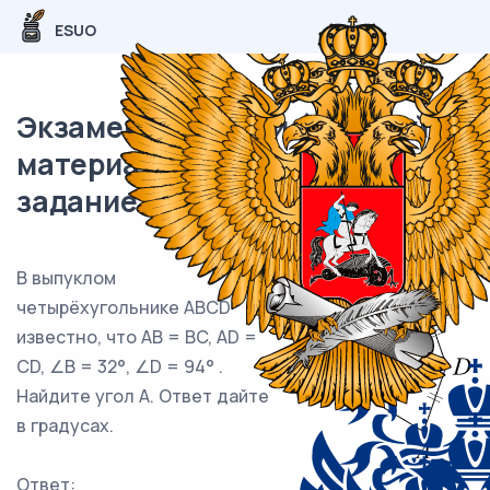
ESUO
Экзаменационный (типовой)
материал ЕГЭ / База / 12
задание (24) / 123
В выпуклом
четырёхугольнике ABCD
известно, что AB = BC, AD =
CD, ∠B = 32°, ∠D = 94° .
Найдите угол A. Ответ дайте
в градусах.
Ответ: ___________________________.