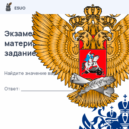
ESUO
Экзаменационный (типовой)
материал ЕГЭ / База / 14
задание (24) / 135
Найдите значение выражения 5,4 :1,8⋅1,4 .
Ответ: ___________________________.