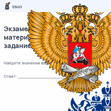
ESUO
Экзаменационный (типовой)
материал ЕГЭ / База / 14
задание (24) / 137
Найдите значение выражения 8,4 ⋅ 2,5: 0,7 .
Ответ: ___________________________.