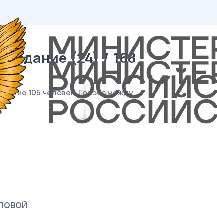
 задание (24) / 168
частие 105 человек. Голоса между
повой