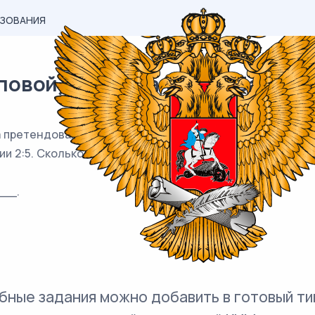
АЗОВАНИЯ
вой) материал ЕГЭ / База / 15
 претендовали два кандидата. В голосовании приняли у
и 2:5. Сколько голосов получил победитель?
__.
бные задания можно добавить в готовый ти