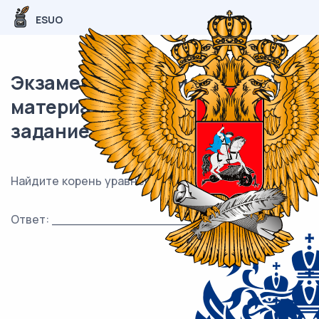
ESUO
Экзаменационный (типовой)
материал ЕГЭ / База / 17
задание (24) / 137
Найдите корень уравнения 9x − 2(− 5 + 7x) = − 8x − 5.
Ответ: ___________________________.