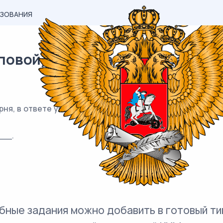
АЗОВАНИЯ
вой) материал ЕГЭ / База / 17
ня, в ответе укажите меньший из них.
___.
бные задания можно добавить в готовый ти