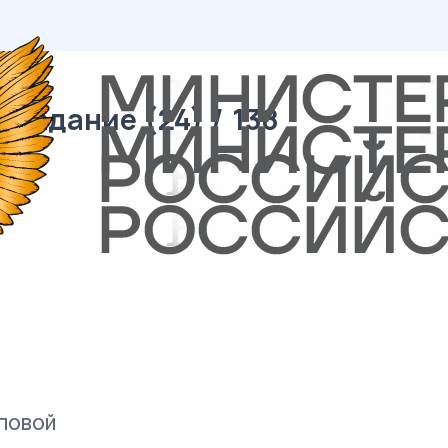
 задание (24) / 138
повой