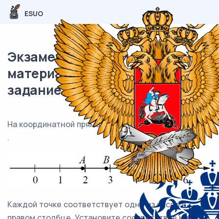
ESUO
Экзаменационный (типовой)
материал ЕГЭ / База / 18
задание (24) / 128
На координатной прямой отмечены точки A, B , C и D
.
Каждой точке соответствует одно из чисел в
правом столбце. Установите соответствие между