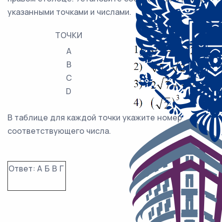
указанными точками и числами.
ТОЧКИ
ЧИС
A
B
C
D
В таблице для каждой точки укажите номер
соответствующего числа.
Ответ:
А
Б
В
Г