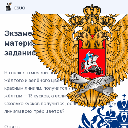
ESUO
Экзаменационный (типовой)
материал ЕГЭ / База / 21
задание / 123
На палке отмечены поперечные линии красного,
жёлтого и зелёного цвета. Если распилить палку по
красным линиям, получится 7 кусков, если по
жёлтым — 13 кусков, а если по зелёным — 5 кусков.
Сколько кусков получится, если распилить палку по
линиям всех трёх цветов?
Ответ: ___________________________.