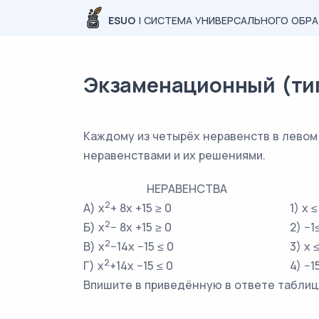
ESUO
| СИСТЕМА УНИВЕРСАЛЬНОГО ОБР
Экзаменационный (типо
Каждому из четырёх неравенств в левом
неравенствами и их решениями.
НЕРАВЕНСТВА
2
А) x
+ 8x +15 ≥ 0
1) x ≤
2
Б) x
− 8x +15 ≥ 0
2) −1
2
В) x
−14x −15 ≤ 0
3) x 
2
Г) x
+14x −15 ≤ 0
4) −1
Впишите в приведённую в ответе таблиц