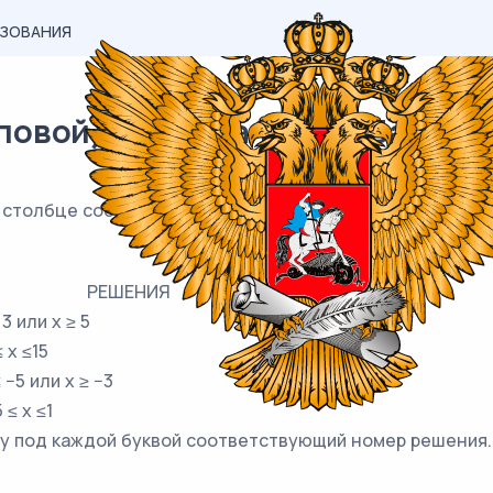
АЗОВАНИЯ
вой) материал ЕГЭ / База / 18
 столбце соответствует одно из решений в правом сто
РЕШЕНИЯ
 3 или x ≥ 5
≤ x ≤15
≤ −5 или x ≥ −3
5 ≤ x ≤1
у под каждой буквой соответствующий номер решения.