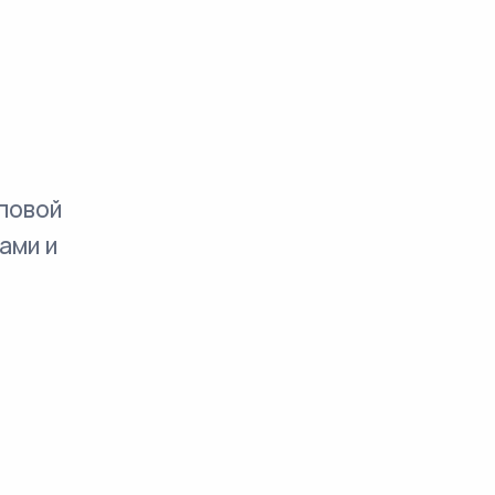
повой
ами и