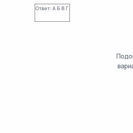
Ответ:
А
Б
В
Г
Подо
вари