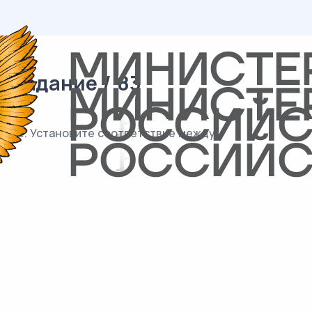
 задание / 83
лбце. Установите соответствие между