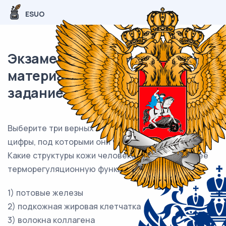
ESUO
Экзаменационный (типовой)
материал ЕГЭ / Биология / 15
задание (24) / 132
Выберите три верных ответа и запишите в таблицу
цифры, под которыми они указаны.
Какие структуры кожи человека обеспечивают её
терморегуляционную функцию?
1) потовые железы
2) подкожная жировая клетчатка
3) волокна коллагена