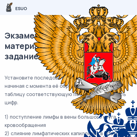
ESUO
Экзаменационный (типовой)
материал ЕГЭ / Биология / 16
задание (24) / 57
Установите последовательность движения лимфы,
начиная с момента её образования. Запишите в
таблицу соответствующую последовательность
цифр.
1) поступление лимфы в вены большого круга
кровообращения
2) слияние лимфатических капилляров в сосуды