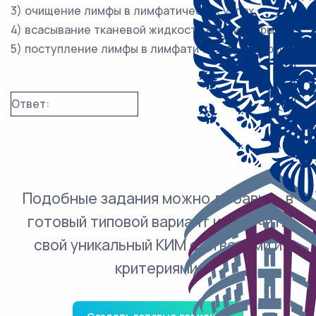
3) очищение лимфы в лимфатических узлах
4) всасывание тканевой жидкости в капилляры
5) поступление лимфы в лимфатические протоки
Ответ:
Подобные задания можно добавить в
готовый типовой вариант и получить
свой уникальный КИМ с ответами и
критериями.