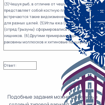
(3)Чешуя рыб, в отличие от чешуи рептилий, развивае
представляет собой костную пластинку. (4)У млеко
встречаются такие видоизменения когтей, как копыта
для разных целей. (5)Иглы ежа (отряд Насекомоядны
(отряд Грызуны) сформировались из шерсти как адап
хищников. (6)Другими примерами защитных кожных о
раковины моллюсков и хитиновые панцири членистон
Ответ:
Подобные задания можно добавить в
готовый типовой вариант и получить