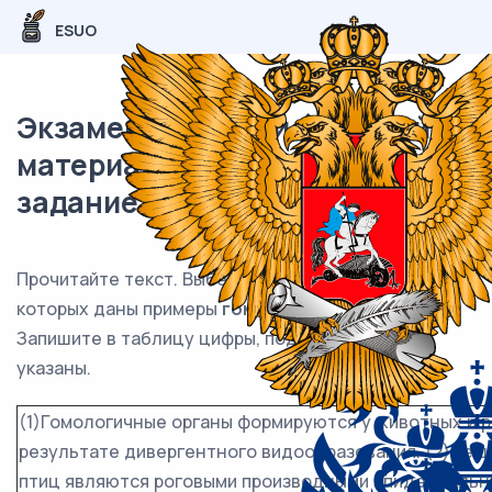
ESUO
Экзаменационный (типовой)
материал ЕГЭ / Биология / 17
задание (24) / 58
Прочитайте текст. Выберите три предложения, в
которых даны примеры
гомологичных органов
.
Запишите в таблицу цифры, под которыми они
указаны.
(1)Гомологичные органы формируются у животных и р
результате дивергентного видообразования. (2)Чешу
птиц являются роговыми производными эпидермально