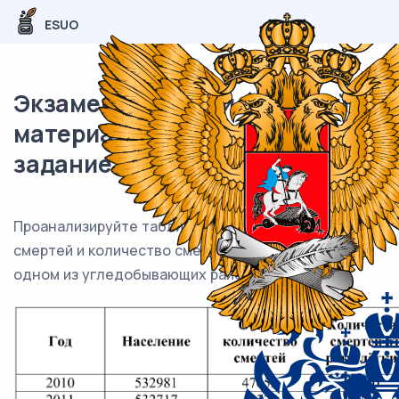
ESUO
Экзаменационный (типовой)
материал ЕГЭ / Биология / 21
задание (24) / 54
Проанализируйте таблицу «Общее количество
смертей и количество смертей от рака лёгких в
одном из угледобывающих районов России».