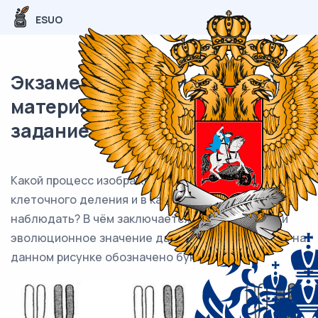
ESUO
Экзаменационный (типовой)
материал ЕГЭ / Биология / 24
задание (24) / 02
Какой процесс изображён на рисунке? В каком типе
клеточного деления и в какой фазе можно его
наблюдать? В чём заключается биологическое и
эволюционное значение данного процесса? Что на
данном рисунке обозначено буквами А и В?