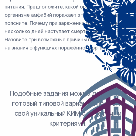
питания. Предположите, какой орган (ткань) в
организме амфибий поражает этот грибок. Ответ
поясните. Почему при заражении грибком через
несколько дней наступает смерть животного?
Назовите три возможные причины гибели, опираясь
на знания о функциях поражённого органа.
Подобные задания можно добавить в
готовый типовой вариант и получить
свой уникальный КИМ с ответами и
критериями.