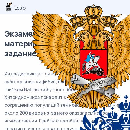
ESUO
Экзаменационный (типовой)
материал ЕГЭ / Биология / 25
задание (24) / 56
Хитридиомикоз – смертельное инфекционное
заболевание амфибий, вызываемое паразитическим
грибком Batrachochytrium dendrobatidis.
Хитридиомикоз приводит к глобальному
сокращению популяций земноводных во всём мире,
около 200 видов из-за него оказались на грани
исчезновения. Грибок способен переваривать
кератин и использовать полученные пептиды для