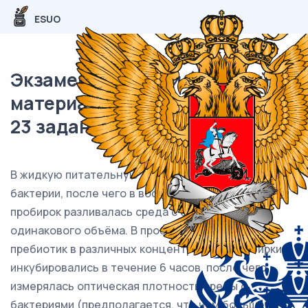
ESUO
Экзаменационный (типовой)
материал ЕГЭ / Биология / 22-
23 задание (24) / 43
В жидкую питательную среду помещались
бактерии, после чего в восемь одинаковых
пробирок разливалась среда с бактериями
одинакового объёма. В пробирки добавлялся
пребиотик в различных концентрациях. Пробирки
инкубировались в течение 6 часов, после чего
измерялась оптическая плотность среды с
бактериями (предполагается, что чем больше в