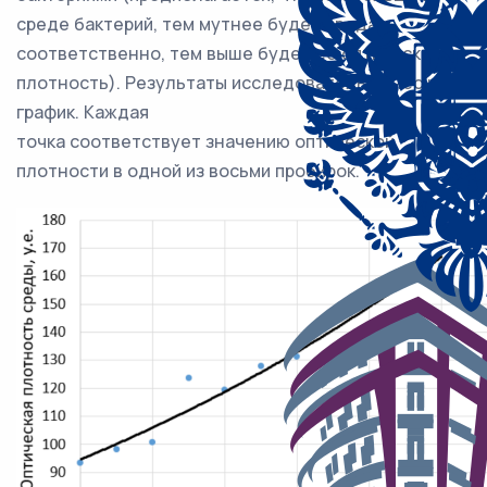
среде бактерий, тем мутнее будет среда и,
соответственно, тем выше будет её оптическая
плотность). Результаты исследователь нанёс на
график. Каждая
точка соответствует значению оптической
плотности в одной из восьми пробирок.