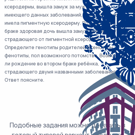
ксеродермы, вышла замуж за мужчину, не
имеющего данных заболеваний, мать которого
имела пигментную ксеродерму. Родившаяся в этом
браке здоровая дочь вышла замуж за мужчину,
страдающего от пигментной ксеродермы.
Определите генотипы родителей и генотипы,
фенотипы, пол возможного потомства. Возможно
ли рождение во втором браке ребёнка,
страдающего двумя названными заболеваниями?
Ответ поясните.
Подобные задания можно добавить в