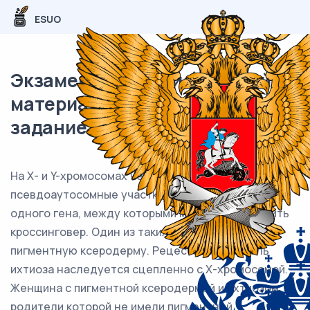
ESUO
Экзаменационный (типовой)
материал ЕГЭ / Биология / 28
задание (24) / 59
На X- и Y-хромосомах человека существуют
псевдоаутосомные участки, содержащие аллели
одного гена, между которыми может происходить
кроссинговер. Один из таких генов вызывает
пигментную ксеродерму. Рецессивный аллель
ихтиоза наследуется сцепленно с Х-хромосомой.
Женщина с пигментной ксеродермой и ихтиозом,
родители которой не имели пигментной