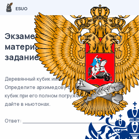
ESUO
Экзаменационный (типовой)
материал ЕГЭ / Физика / 04
задание (24) / 20
Деревянный кубик имеет ребро длиной 2 см.
Определите архимедову силу, действующую на
кубик при его полном погружении в воду. Ответ
дайте в ньютонах.
Ответ: ___________________________ Н.