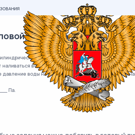
АЗОВАНИЯ
вой) материал ЕГЭ / Физика / 
илиндрический сосуд высотой 1 м с площадью дна 100 с
 наливаться вода с постоянной скоростью 0,5 л/мин. Че
 давление воды на дно сосуда после закрывания крана?
__ Па.