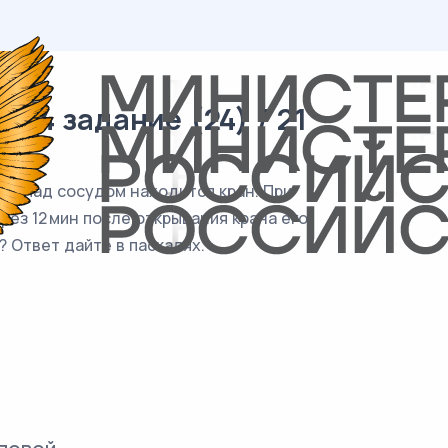
04 задание (24) / 21
2
м
. Над сосудом находится кран. При
рез 12 мин после открывания крана его
 Ответ дайте в паскалях.