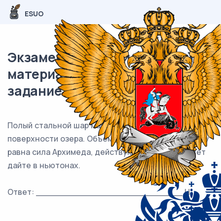
ESUO
Экзаменационный (типовой)
материал ЕГЭ / Физика / 04
задание (24) / 25
Полый стальной шар массой 8 кг плавает на
3
поверхности озера. Объем шара равен 16 дм
. Чему
равна сила Архимеда, действующая на шар. Ответ
дайте в ньютонах.
Ответ: ___________________________ Н.