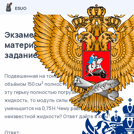
ESUO
Экзаменационный (типовой)
материал ЕГЭ / Физика / 04
задание (24) / 28
Подвешенная на тонкой лёгкой нити гирька
3
объёмом 150 см
полностью погружена в воду. Если
эту гирьку полностью погрузить в неизвестную
жидкость, то модуль силы натяжения нити
уменьшится на 0,75 Н. Чему равна плотность
3
неизвестной жидкости?
Ответ дайте в кг/м
.
3
Ответ: ___________________________ кг/м
.